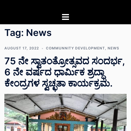
Skip
to
content
Tag:
News
AUGUST 17, 2022
COMMUNNITY DEVELOPMENT
,
NEWS
75 ನೇ ಸ್ವಾತಂತ್ರೋತ್ಸವದ ಸಂದರ್ಭ,
6 ನೇ ವರ್ಷದ ಧಾರ್ಮಿಕ ಶ್ರದ್ಧಾ
ಕೇಂದ್ರಗಳ ಸ್ವಚ್ಛತಾ ಕಾರ್ಯಕ್ರಮ.