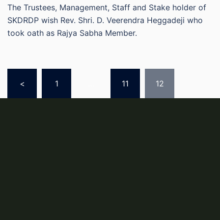
The Trustees, Management, Staff and Stake holder of
SKDRDP wish Rev. Shri. D. Veerendra Heggadeji who
took oath as Rajya Sabha Member.
Posts
<
1
…
11
12
pagination