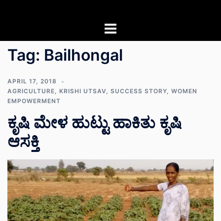
Skip
to
content
Tag:
Bailhongal
APRIL 17, 2018
AGRICULTURE
,
KRISHI UTSAV
,
SUCCESS STORY
,
WOMEN
EMPOWERMENT
ಕೃಷಿ ಮೇಳ ಹುಟ್ಟು ಹಾಕಿತು ಕೃಷಿ
ಆಸಕ್ತಿ