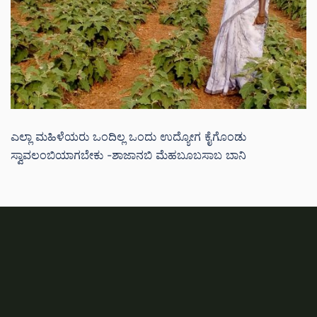
ಎಲ್ಲಾ ಮಹಿಳೆಯರು ಒಂದಿಲ್ಲ ಒಂದು ಉದ್ಯೋಗ ಕೈಗೊಂಡು
ಸ್ವಾವಲಂಬಿಯಾಗಬೇಕು -ಶಾಜಾನಬಿ ಮೆಹಬೂಬಸಾಬ ಬಾನಿ