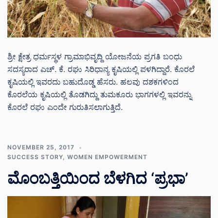
ಶ್ರೀ ಕ್ಷೇತ್ರ ಧರ್ಮಸ್ಥಳ ಗ್ರಾಮಾಭಿವೃದ್ದಿ ಯೋಜನೆಯ ಪ್ರಗತಿ ಬಂಧು
ಸದಸ್ಯರಾದ ಎಚ್. ಕೆ. ರಘು ಸಿರಿಧಾನ್ಯ ಕೃಷಿಯಲ್ಲಿ ಪಳಗಿದ್ದಾರೆ. ಕೊರಲೆ
ಕೃಷಿಯಲ್ಲಿ ಇವರದು ಬಹುದೊಡ್ಡ ಹೆಸರು. ಹಲವು ದಶಕಗಳಿಂದ
ಕೊರಲೆಯ ಕೃಷಿಯಲ್ಲಿ ತೊಡಗಿದ್ದು ತುಮಕೂರು ಭಾಗಗಳಲ್ಲಿ ಇವರನ್ನು
ಕೊರಲೆ ರಘು ಎಂದೇ ಗುರುತಿಸಲಾಗುತ್ತಿದೆ.
NOVEMBER 25, 2017
SUCCESS STORY
,
WOMEN EMPOWERMENT
ಮೊಂಬತ್ತಿಯಿಂದ ಬೆಳಗಿದ ‘ಪ್ರಭಾ’